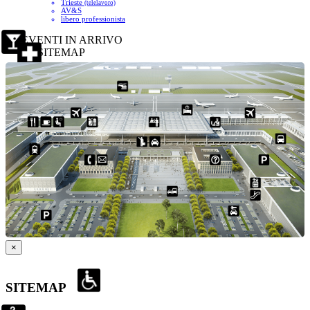
Trieste
(telelavoro)
AV&S
libero professionista
EVENTI IN ARRIVO
SITEMAP
×
SITEMAP