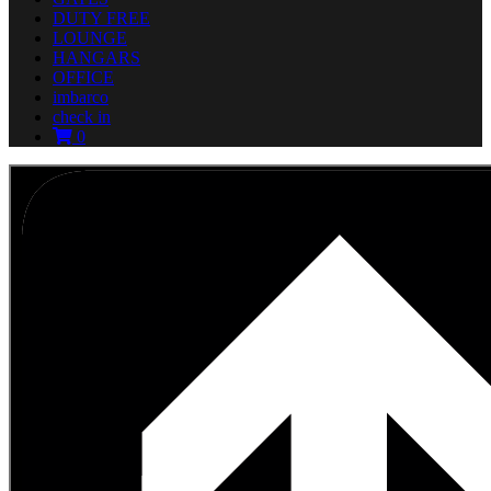
DUTY FREE
LOUNGE
HANGARS
OFFICE
imbarco
check in
0