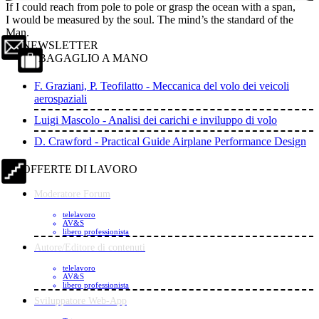
If I could reach from pole to pole or grasp the ocean with a span,
I would be measured by the soul. The mind’s the standard of the
Man.
NEWSLETTER
BAGAGLIO A MANO
F. Graziani, P. Teofilatto - Meccanica del volo dei veicoli
aerospaziali
Luigi Mascolo - Analisi dei carichi e inviluppo di volo
D. Crawford - Practical Guide Airplane Performance Design
OFFERTE DI LAVORO
Moderatore Forum
telelavoro
AV&S
libero professionista
Autore/Editore di contenuti
telelavoro
AV&S
libero professionista
Sviluppatore Web-App