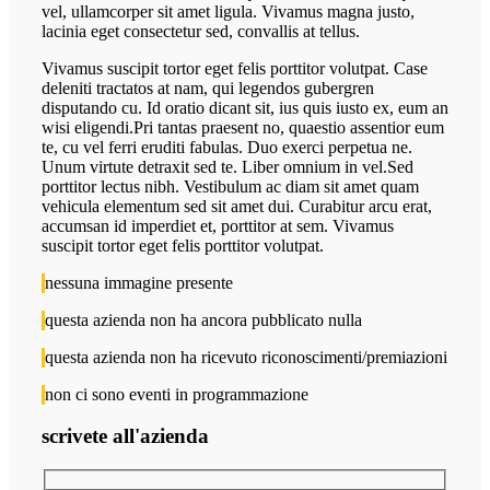
vel, ullamcorper sit amet ligula. Vivamus magna justo,
lacinia eget consectetur sed, convallis at tellus.
Vivamus suscipit tortor eget felis porttitor volutpat. Case
deleniti tractatos at nam, qui legendos gubergren
disputando cu. Id oratio dicant sit, ius quis iusto ex, eum an
wisi eligendi.Pri tantas praesent no, quaestio assentior eum
te, cu vel ferri eruditi fabulas. Duo exerci perpetua ne.
Unum virtute detraxit sed te. Liber omnium in vel.Sed
porttitor lectus nibh. Vestibulum ac diam sit amet quam
vehicula elementum sed sit amet dui. Curabitur arcu erat,
accumsan id imperdiet et, porttitor at sem. Vivamus
suscipit tortor eget felis porttitor volutpat.
nessuna immagine presente
questa azienda non ha ancora pubblicato nulla
questa azienda non ha ricevuto riconoscimenti/premiazioni
non ci sono eventi in programmazione
scrivete all'azienda