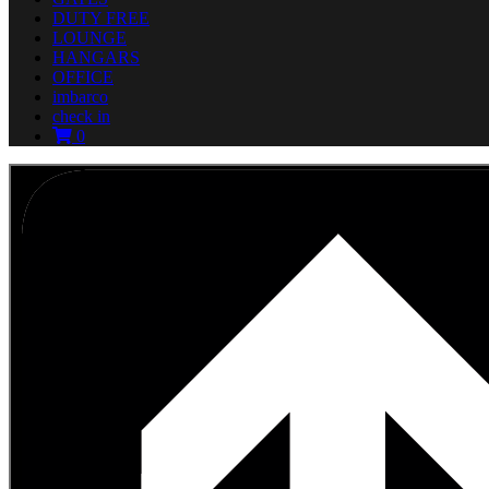
DUTY FREE
LOUNGE
HANGARS
OFFICE
imbarco
check in
0