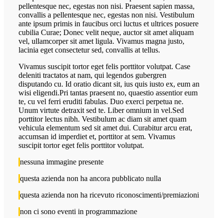
pellentesque nec, egestas non nisi. Praesent sapien massa,
convallis a pellentesque nec, egestas non nisi. Vestibulum
ante ipsum primis in faucibus orci luctus et ultrices posuere
cubilia Curae; Donec velit neque, auctor sit amet aliquam
vel, ullamcorper sit amet ligula. Vivamus magna justo,
lacinia eget consectetur sed, convallis at tellus.
Vivamus suscipit tortor eget felis porttitor volutpat. Case
deleniti tractatos at nam, qui legendos gubergren
disputando cu. Id oratio dicant sit, ius quis iusto ex, eum an
wisi eligendi.Pri tantas praesent no, quaestio assentior eum
te, cu vel ferri eruditi fabulas. Duo exerci perpetua ne.
Unum virtute detraxit sed te. Liber omnium in vel.Sed
porttitor lectus nibh. Vestibulum ac diam sit amet quam
vehicula elementum sed sit amet dui. Curabitur arcu erat,
accumsan id imperdiet et, porttitor at sem. Vivamus
suscipit tortor eget felis porttitor volutpat.
nessuna immagine presente
questa azienda non ha ancora pubblicato nulla
questa azienda non ha ricevuto riconoscimenti/premiazioni
non ci sono eventi in programmazione