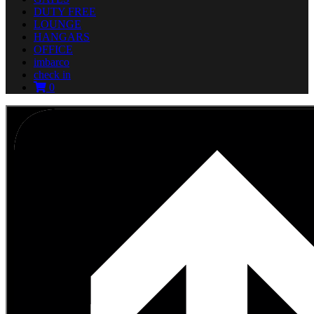
DUTY FREE
LOUNGE
HANGARS
OFFICE
imbarco
check in
0