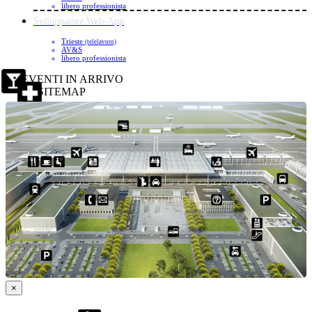
libero professionista
Sviluppatore Web-App
Trieste
(telelavoro)
AV&S
libero professionista
EVENTI IN ARRIVO
SITEMAP
×