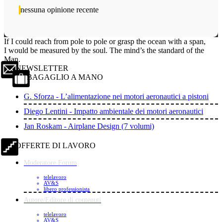
nessuna opinione recente
If I could reach from pole to pole or grasp the ocean with a span,
I would be measured by the soul. The mind’s the standard of the
Man.
NEWSLETTER
BAGAGLIO A MANO
G. Sforza - L’alimentazione nei motori aeronautici a pistoni
Diego Lentini - Impatto ambientale dei motori aeronautici
Jan Roskam - Airplane Design (7 volumi)
OFFERTE DI LAVORO
Moderatore Forum
telelavoro
AV&S
libero professionista
Autore/Editore di contenuti
telelavoro
AV&S