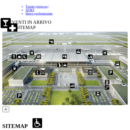
Trieste
(telelavoro)
AV&S
libero professionista
EVENTI IN ARRIVO
SITEMAP
×
SITEMAP