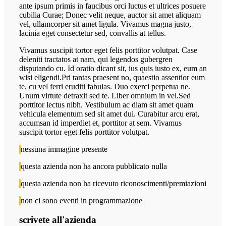
ante ipsum primis in faucibus orci luctus et ultrices posuere
cubilia Curae; Donec velit neque, auctor sit amet aliquam
vel, ullamcorper sit amet ligula. Vivamus magna justo,
lacinia eget consectetur sed, convallis at tellus.
Vivamus suscipit tortor eget felis porttitor volutpat. Case
deleniti tractatos at nam, qui legendos gubergren
disputando cu. Id oratio dicant sit, ius quis iusto ex, eum an
wisi eligendi.Pri tantas praesent no, quaestio assentior eum
te, cu vel ferri eruditi fabulas. Duo exerci perpetua ne.
Unum virtute detraxit sed te. Liber omnium in vel.Sed
porttitor lectus nibh. Vestibulum ac diam sit amet quam
vehicula elementum sed sit amet dui. Curabitur arcu erat,
accumsan id imperdiet et, porttitor at sem. Vivamus
suscipit tortor eget felis porttitor volutpat.
nessuna immagine presente
questa azienda non ha ancora pubblicato nulla
questa azienda non ha ricevuto riconoscimenti/premiazioni
non ci sono eventi in programmazione
scrivete all'azienda