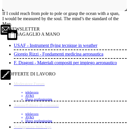
If I could reach from pole to pole or grasp the ocean with a span,
I would be measured by the soul. The mind’s the standard of the
Man.
NEWSLETTER
BAGAGLIO A MANO
USAF - Instrument flying tecnique in weather
Giorgio Rizzi - Fondamenti medicina aeronautica
F. Dragoni - Materiali compositi per impiego aeronautico
OFFERTE DI LAVORO
Moderatore Forum
telelavoro
AV&S
libero professionista
Autore/Editore di contenuti
telelavoro
AV&S
libero professionista
Sviluppatore Web-App