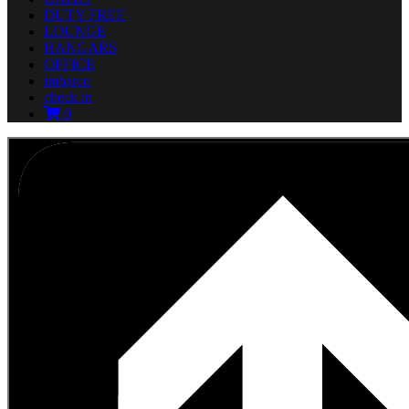
DUTY FREE
LOUNGE
HANGARS
OFFICE
imbarco
check in
0