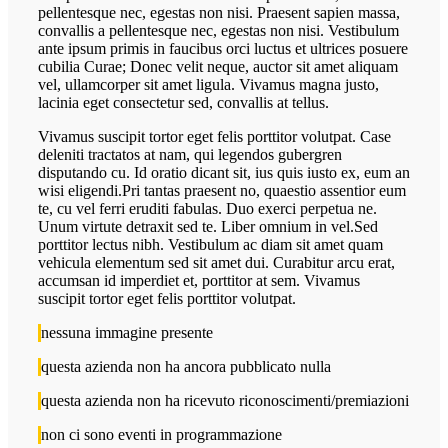
pellentesque nec, egestas non nisi. Praesent sapien massa,
convallis a pellentesque nec, egestas non nisi. Vestibulum
ante ipsum primis in faucibus orci luctus et ultrices posuere
cubilia Curae; Donec velit neque, auctor sit amet aliquam
vel, ullamcorper sit amet ligula. Vivamus magna justo,
lacinia eget consectetur sed, convallis at tellus.
Vivamus suscipit tortor eget felis porttitor volutpat. Case
deleniti tractatos at nam, qui legendos gubergren
disputando cu. Id oratio dicant sit, ius quis iusto ex, eum an
wisi eligendi.Pri tantas praesent no, quaestio assentior eum
te, cu vel ferri eruditi fabulas. Duo exerci perpetua ne.
Unum virtute detraxit sed te. Liber omnium in vel.Sed
porttitor lectus nibh. Vestibulum ac diam sit amet quam
vehicula elementum sed sit amet dui. Curabitur arcu erat,
accumsan id imperdiet et, porttitor at sem. Vivamus
suscipit tortor eget felis porttitor volutpat.
nessuna immagine presente
questa azienda non ha ancora pubblicato nulla
questa azienda non ha ricevuto riconoscimenti/premiazioni
non ci sono eventi in programmazione