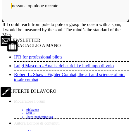
nessuna opinione recente
If I could reach from pole to pole or grasp the ocean with a span,
I would be measured by the soul. The mind’s the standard of the
Man.
NEWSLETTER
BAGAGLIO A MANO
IFR for professional pilots
Luigi Mascolo - Analisi dei carichi e inviluppo di volo
Robert L. Shaw - Fighter Combat, the art and science of air-
to-air combat
OFFERTE DI LAVORO
Moderatore Forum
telelavoro
AV&S
libero professionista
Autore/Editore di contenuti