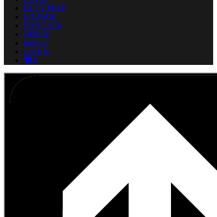
DUTY FREE
LOUNGE
HANGARS
OFFICE
imbarco
check in
0