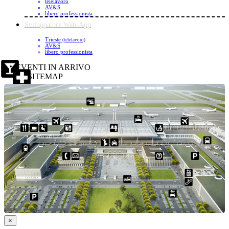
telelavoro
AV&S
libero professionista
Sviluppatore Web-App
Trieste
(telelavoro)
AV&S
libero professionista
EVENTI IN ARRIVO
SITEMAP
×