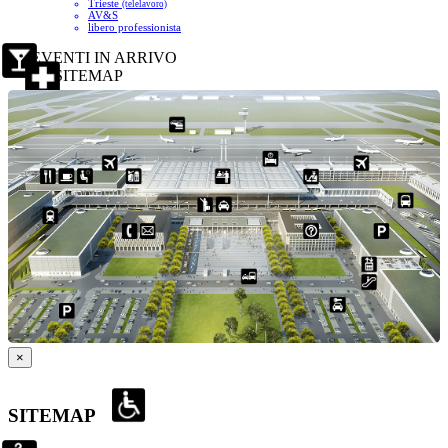
Trieste
(telelavoro)
AV&S
libero professionista
EVENTI IN ARRIVO
SITEMAP
×
SITEMAP