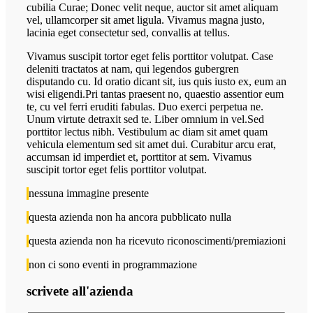
cubilia Curae; Donec velit neque, auctor sit amet aliquam
vel, ullamcorper sit amet ligula. Vivamus magna justo,
lacinia eget consectetur sed, convallis at tellus.
Vivamus suscipit tortor eget felis porttitor volutpat. Case
deleniti tractatos at nam, qui legendos gubergren
disputando cu. Id oratio dicant sit, ius quis iusto ex, eum an
wisi eligendi.Pri tantas praesent no, quaestio assentior eum
te, cu vel ferri eruditi fabulas. Duo exerci perpetua ne.
Unum virtute detraxit sed te. Liber omnium in vel.Sed
porttitor lectus nibh. Vestibulum ac diam sit amet quam
vehicula elementum sed sit amet dui. Curabitur arcu erat,
accumsan id imperdiet et, porttitor at sem. Vivamus
suscipit tortor eget felis porttitor volutpat.
nessuna immagine presente
questa azienda non ha ancora pubblicato nulla
questa azienda non ha ricevuto riconoscimenti/premiazioni
non ci sono eventi in programmazione
scrivete all'azienda