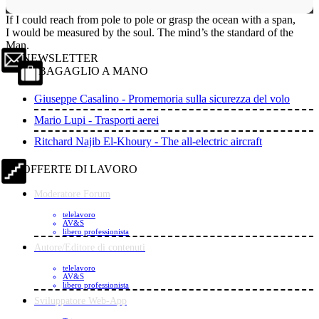
If I could reach from pole to pole or grasp the ocean with a span,
I would be measured by the soul. The mind’s the standard of the
Man.
NEWSLETTER
BAGAGLIO A MANO
Giuseppe Casalino - Promemoria sulla sicurezza del volo
Mario Lupi - Trasporti aerei
Ritchard Najib El-Khoury - The all-electric aircraft
OFFERTE DI LAVORO
Moderatore Forum
telelavoro
AV&S
libero professionista
Autore/Editore di contenuti
telelavoro
AV&S
libero professionista
Sviluppatore Web-App