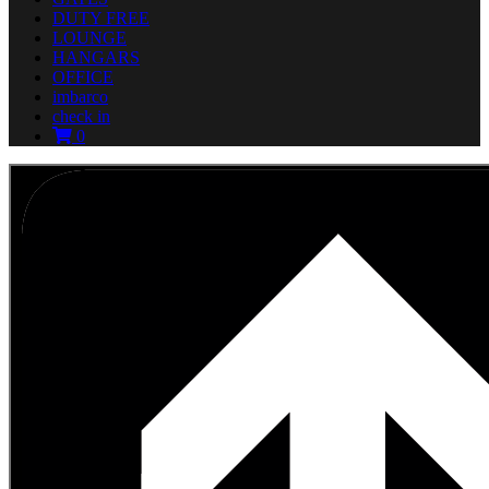
DUTY FREE
LOUNGE
HANGARS
OFFICE
imbarco
check in
0