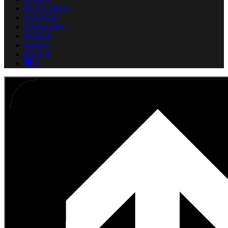
DUTY FREE
LOUNGE
HANGARS
OFFICE
imbarco
check in
0