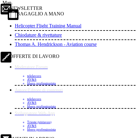
Man.
NEWSLETTER
BAGAGLIO A MANO
Helicopter Flight Training Manual
Chiodature & rivettature
Thomas A. Hendrickson - Aviation course
OFFERTE DI LAVORO
Moderatore Forum
telelavoro
AV&S
libero professionista
Autore/Editore di contenuti
telelavoro
AV&S
libero professionista
Sviluppatore Web-App
Trieste
(telelavoro)
AV&S
libero professionista