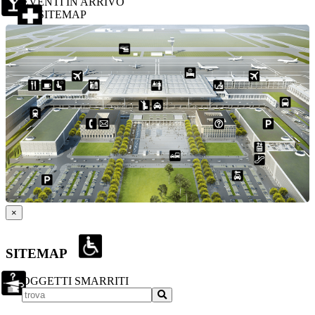
EVENTI IN ARRIVO
SITEMAP
×
SITEMAP
OGGETTI SMARRITI