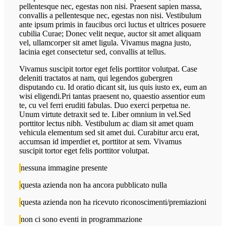
pellentesque nec, egestas non nisi. Praesent sapien massa,
convallis a pellentesque nec, egestas non nisi. Vestibulum
ante ipsum primis in faucibus orci luctus et ultrices posuere
cubilia Curae; Donec velit neque, auctor sit amet aliquam
vel, ullamcorper sit amet ligula. Vivamus magna justo,
lacinia eget consectetur sed, convallis at tellus.
Vivamus suscipit tortor eget felis porttitor volutpat. Case
deleniti tractatos at nam, qui legendos gubergren
disputando cu. Id oratio dicant sit, ius quis iusto ex, eum an
wisi eligendi.Pri tantas praesent no, quaestio assentior eum
te, cu vel ferri eruditi fabulas. Duo exerci perpetua ne.
Unum virtute detraxit sed te. Liber omnium in vel.Sed
porttitor lectus nibh. Vestibulum ac diam sit amet quam
vehicula elementum sed sit amet dui. Curabitur arcu erat,
accumsan id imperdiet et, porttitor at sem. Vivamus
suscipit tortor eget felis porttitor volutpat.
nessuna immagine presente
questa azienda non ha ancora pubblicato nulla
questa azienda non ha ricevuto riconoscimenti/premiazioni
non ci sono eventi in programmazione