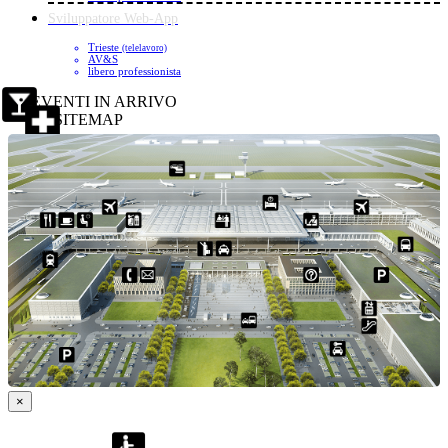
Sviluppatore Web-App
Trieste
(telelavoro)
AV&S
libero professionista
EVENTI IN ARRIVO
SITEMAP
×