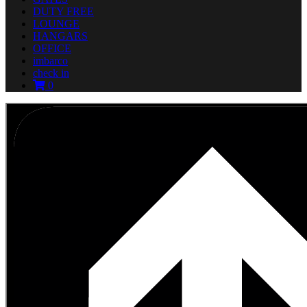
DUTY FREE
LOUNGE
HANGARS
OFFICE
imbarco
check in
0