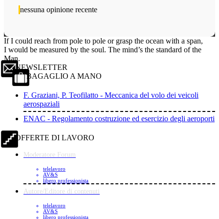
nessuna opinione recente
If I could reach from pole to pole or grasp the ocean with a span,
I would be measured by the soul. The mind’s the standard of the
Man.
NEWSLETTER
BAGAGLIO A MANO
F. Graziani, P. Teofilatto - Meccanica del volo dei veicoli
aerospaziali
ENAC - Regolamento costruzione ed esercizio degli aeroporti
OFFERTE DI LAVORO
Moderatore Forum
telelavoro
AV&S
libero professionista
Autore/Editore di contenuti
telelavoro
AV&S
libero professionista