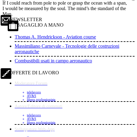
If I could reach from pole to pole or grasp the ocean with a span,
I would be measured by the soul. The mind’s the standard of the
Man.
NEWSLETTER
BAGAGLIO A MANO
Thomas A. Hendrickson - Aviation course
Massimiliano Carnevale - Tecnologie delle costruzioni
aeronautiche
Combustibili usati in campo aeronautico
OFFERTE DI LAVORO
Moderatore Forum
telelavoro
AV&S
libero professionista
Autore/Editore di contenuti
telelavoro
AV&S
libero professionista
Sviluppatore Web-App