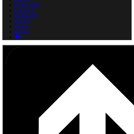
DUTY FREE
LOUNGE
HANGARS
OFFICE
imbarco
check in
0