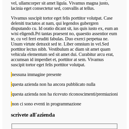
vel, ullamcorper sit amet ligula. Vivamus magna justo,
lacinia eget consectetur sed, convallis at tellus.
Vivamus suscipit tortor eget felis porttitor volutpat. Case
deleniti tractatos at nam, qui legendos gubergren
disputando cu. Id oratio dicant sit, ius quis iusto ex, eum an
wisi eligendi.Pri tantas praesent no, quaestio assentior eum
te, cu vel ferri eruditi fabulas. Duo exerci perpetua ne.
Unum virtute detraxit sed te. Liber omnium in vel.Sed
porttitor lectus nibh. Vestibulum ac diam sit amet quam
vehicula elementum sed sit amet dui. Curabitur arcu erat,
accumsan id imperdiet et, porttitor at sem. Vivamus
suscipit tortor eget felis porttitor volutpat.
nessuna immagine presente
questa azienda non ha ancora pubblicato nulla
questa azienda non ha ricevuto riconoscimenti/premiazioni
non ci sono eventi in programmazione
scrivete all'azienda