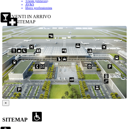
Trieste
(telelavoro)
AV&S
libero professionista
EVENTI IN ARRIVO
SITEMAP
×
SITEMAP