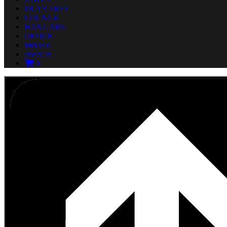
DUTY FREE
LOUNGE
HANGARS
OFFICE
imbarco
check in
0