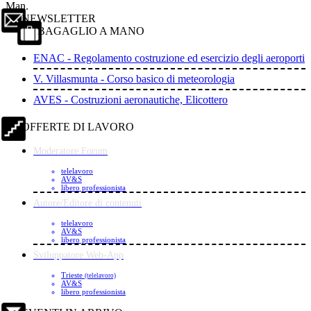
Man.
NEWSLETTER
BAGAGLIO A MANO
ENAC - Regolamento costruzione ed esercizio degli aeroporti
V. Villasmunta - Corso basico di meteorologia
AVES - Costruzioni aeronautiche, Elicottero
OFFERTE DI LAVORO
Moderatore Forum
telelavoro
AV&S
libero professionista
Autore/Editore di contenuti
telelavoro
AV&S
libero professionista
Sviluppatore Web-App
Trieste
(telelavoro)
AV&S
libero professionista