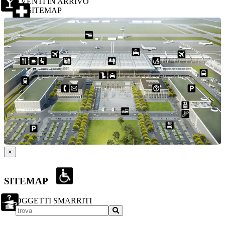
EVENTI IN ARRIVO
SITEMAP
×
SITEMAP
OGGETTI SMARRITI