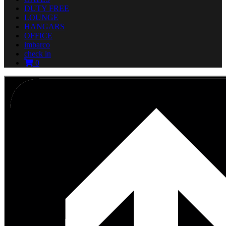
DUTY FREE
LOUNGE
HANGARS
OFFICE
imbarco
check in
0