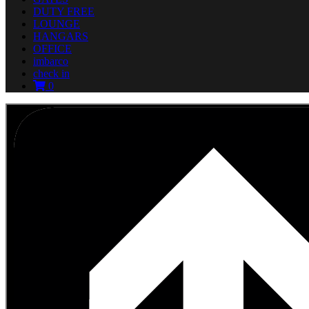
DUTY FREE
LOUNGE
HANGARS
OFFICE
imbarco
check in
0