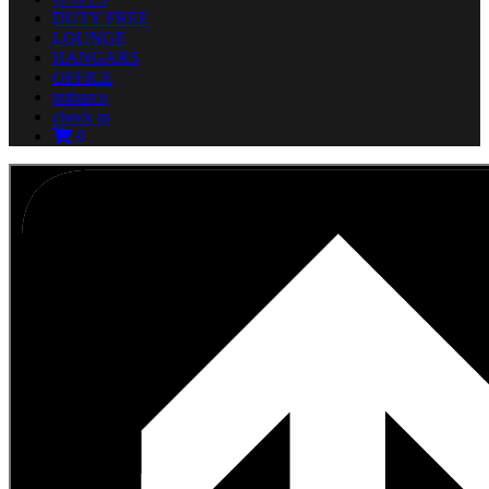
DUTY FREE
LOUNGE
HANGARS
OFFICE
imbarco
check in
0