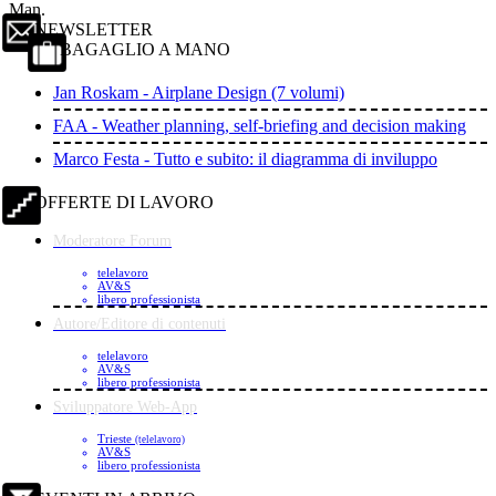
Man.
NEWSLETTER
BAGAGLIO A MANO
Jan Roskam - Airplane Design (7 volumi)
FAA - Weather planning, self-briefing and decision making
Marco Festa - Tutto e subito: il diagramma di inviluppo
OFFERTE DI LAVORO
Moderatore Forum
telelavoro
AV&S
libero professionista
Autore/Editore di contenuti
telelavoro
AV&S
libero professionista
Sviluppatore Web-App
Trieste
(telelavoro)
AV&S
libero professionista