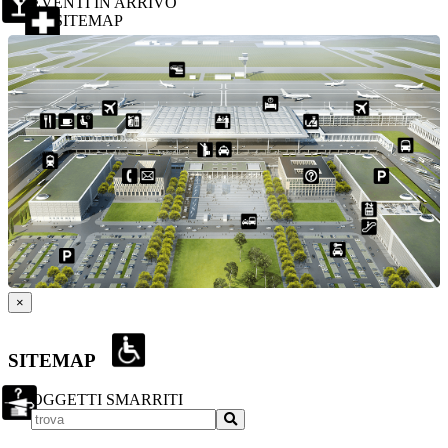
EVENTI IN ARRIVO
SITEMAP
×
SITEMAP
OGGETTI SMARRITI