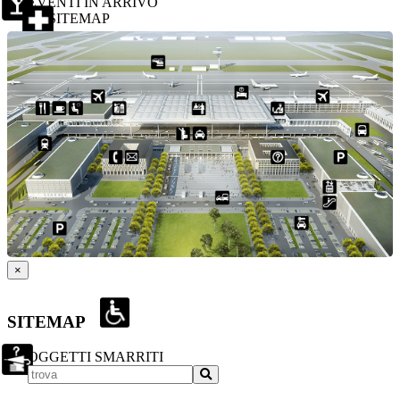
EVENTI IN ARRIVO
SITEMAP
×
SITEMAP
OGGETTI SMARRITI