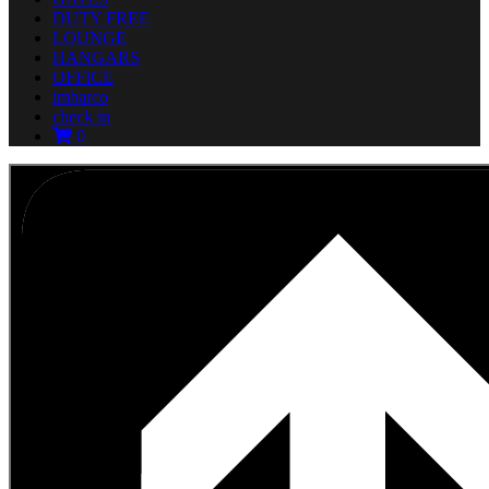
DUTY FREE
LOUNGE
HANGARS
OFFICE
imbarco
check in
0