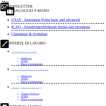
Man.
NEWSLETTER
BAGAGLIO A MANO
USAF - Instrument flying basic and advanced
ICAO - Aerodromes/Heliports design and operations
Chiodature & rivettature
OFFERTE DI LAVORO
Moderatore Forum
telelavoro
AV&S
libero professionista
Autore/Editore di contenuti
telelavoro
AV&S
libero professionista
Sviluppatore Web-App
Trieste
(telelavoro)
AV&S
libero professionista