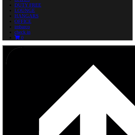
DUTY FREE
LOUNGE
HANGARS
OFFICE
imbarco
check in
0