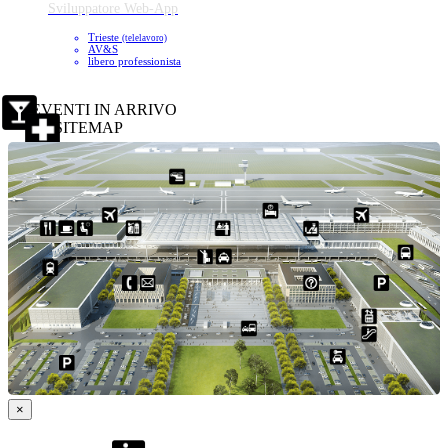
Sviluppatore Web-App
Trieste
(telelavoro)
AV&S
libero professionista
EVENTI IN ARRIVO
SITEMAP
×