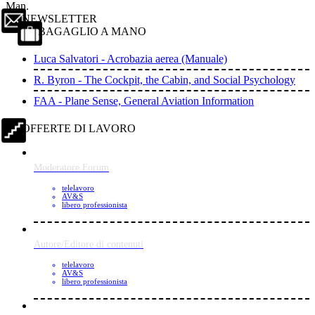
Man.
NEWSLETTER
BAGAGLIO A MANO
Luca Salvatori - Acrobazia aerea (Manuale)
R. Byron - The Cockpit, the Cabin, and Social Psychology
FAA - Plane Sense, General Aviation Information
OFFERTE DI LAVORO
Moderatore Forum
telelavoro
AV&S
libero professionista
Autore/Editore di contenuti
telelavoro
AV&S
libero professionista