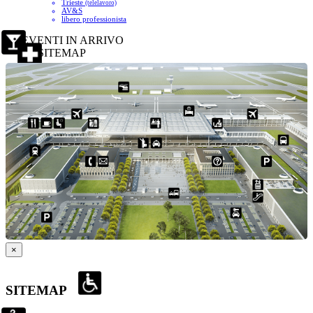
Trieste
(telelavoro)
AV&S
libero professionista
EVENTI IN ARRIVO
SITEMAP
×
SITEMAP