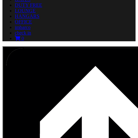
DUTY FREE
LOUNGE
HANGARS
OFFICE
imbarco
check in
0