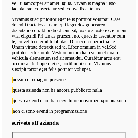
vel, ullamcorper sit amet ligula. Vivamus magna justo,
lacinia eget consectetur sed, convallis at tellus.
Vivamus suscipit tortor eget felis porttitor volutpat. Case
deleniti tractatos at nam, qui legendos gubergren
disputando cu. Id oratio dicant sit, ius quis iusto ex, eum an
wisi eligendi.Pri tantas praesent no, quaestio assentior eum
te, cu vel ferri eruditi fabulas. Duo exerci perpetua ne.
Unum virtute detraxit sed te. Liber omnium in vel.Sed
porttitor lectus nibh. Vestibulum ac diam sit amet quam
vehicula elementum sed sit amet dui. Curabitur arcu erat,
accumsan id imperdiet et, porttitor at sem. Vivamus
suscipit tortor eget felis porttitor volutpat.
nessuna immagine presente
questa azienda non ha ancora pubblicato nulla
questa azienda non ha ricevuto riconoscimenti/premiazioni
non ci sono eventi in programmazione
scrivete all'azienda