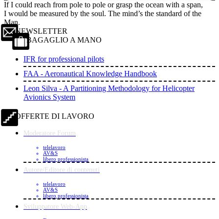
If I could reach from pole to pole or grasp the ocean with a span,
I would be measured by the soul. The mind’s the standard of the
Man.
NEWSLETTER
BAGAGLIO A MANO
IFR for professional pilots
FAA - Aeronautical Knowledge Handbook
Leon Silva - A Partitioning Methodology for Helicopter
Avionics System
OFFERTE DI LAVORO
Moderatore Forum
telelavoro
AV&S
libero professionista
Autore/Editore di contenuti
telelavoro
AV&S
libero professionista
Sviluppatore Web-App