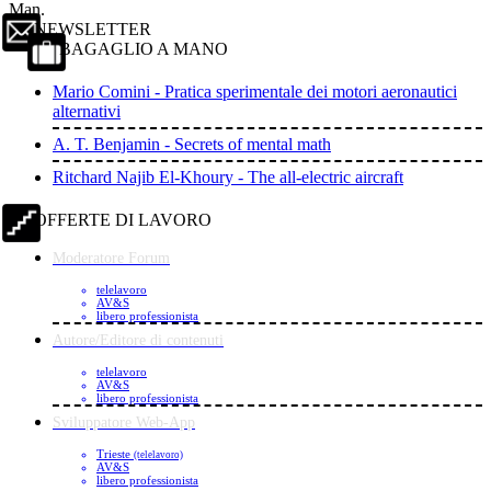
Man.
NEWSLETTER
BAGAGLIO A MANO
Mario Comini - Pratica sperimentale dei motori aeronautici
alternativi
A. T. Benjamin - Secrets of mental math
Ritchard Najib El-Khoury - The all-electric aircraft
OFFERTE DI LAVORO
Moderatore Forum
telelavoro
AV&S
libero professionista
Autore/Editore di contenuti
telelavoro
AV&S
libero professionista
Sviluppatore Web-App
Trieste
(telelavoro)
AV&S
libero professionista