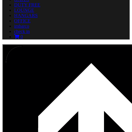
DUTY FREE
LOUNGE
HANGARS
OFFICE
imbarco
check in
0