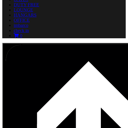
DUTY FREE
LOUNGE
HANGARS
OFFICE
imbarco
check in
0