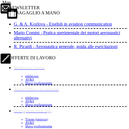
Man.
NEWSLETTER
BAGAGLIO A MANO
G. & A. Kozlova - English in aviation communication
Mario Comini - Pratica sperimentale dei motori aeronautici
alternativi
R. Picardi - Aeronautica generale, guida alle esercitazioni
OFFERTE DI LAVORO
Moderatore Forum
telelavoro
AV&S
libero professionista
Autore/Editore di contenuti
telelavoro
AV&S
libero professionista
Sviluppatore Web-App
Trieste
(telelavoro)
AV&S
libero professionista