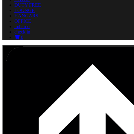
DUTY FREE
LOUNGE
HANGARS
OFFICE
imbarco
check in
0