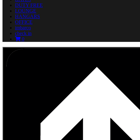
DUTY FREE
LOUNGE
HANGARS
OFFICE
imbarco
check in
0