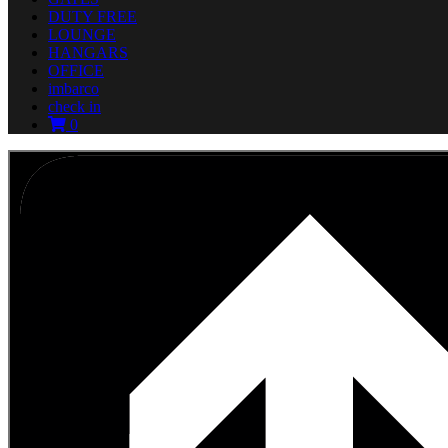
DUTY FREE
LOUNGE
HANGARS
OFFICE
imbarco
check in
0