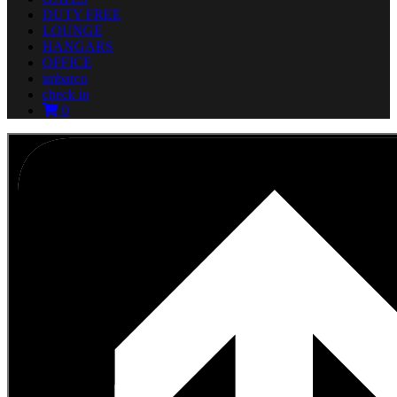
DUTY FREE
LOUNGE
HANGARS
OFFICE
imbarco
check in
0