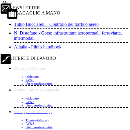
Man.
NEWSLETTER
BAGAGLIO A MANO
Tullio Bucciarelli - Controllo del traffico aereo
N. Distefano - Corso infrastrutture aeroportuali, ferroviarie,
intermodali
Alitalia - Pilot's handbook
OFFERTE DI LAVORO
Moderatore Forum
telelavoro
AV&S
libero professionista
Autore/Editore di contenuti
telelavoro
AV&S
libero professionista
Sviluppatore Web-App
Trieste
(telelavoro)
AV&S
libero professionista