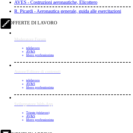
AVES - Costruzioni aeronautiche, Elicottero
R. Picardi - Aeronautica generale, guida alle esercitazioni
OFFERTE DI LAVORO
Moderatore Forum
telelavoro
AV&S
libero professionista
Autore/Editore di contenuti
telelavoro
AV&S
libero professionista
Sviluppatore Web-App
Trieste
(telelavoro)
AV&S
libero professionista