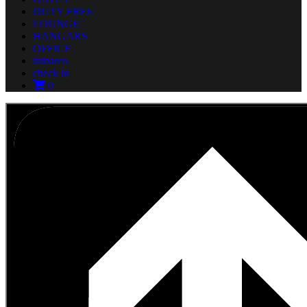
DUTY FREE
LOUNGE
HANGARS
OFFICE
imbarco
check in
0