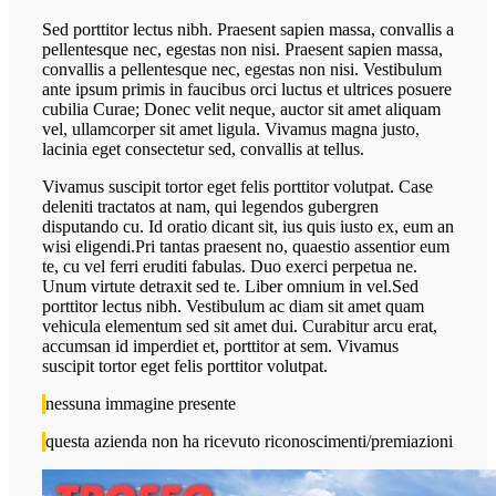
Sed porttitor lectus nibh. Praesent sapien massa, convallis a
pellentesque nec, egestas non nisi. Praesent sapien massa,
convallis a pellentesque nec, egestas non nisi. Vestibulum
ante ipsum primis in faucibus orci luctus et ultrices posuere
cubilia Curae; Donec velit neque, auctor sit amet aliquam
vel, ullamcorper sit amet ligula. Vivamus magna justo,
lacinia eget consectetur sed, convallis at tellus.
Vivamus suscipit tortor eget felis porttitor volutpat. Case
deleniti tractatos at nam, qui legendos gubergren
disputando cu. Id oratio dicant sit, ius quis iusto ex, eum an
wisi eligendi.Pri tantas praesent no, quaestio assentior eum
te, cu vel ferri eruditi fabulas. Duo exerci perpetua ne.
Unum virtute detraxit sed te. Liber omnium in vel.Sed
porttitor lectus nibh. Vestibulum ac diam sit amet quam
vehicula elementum sed sit amet dui. Curabitur arcu erat,
accumsan id imperdiet et, porttitor at sem. Vivamus
suscipit tortor eget felis porttitor volutpat.
nessuna immagine presente
questa azienda non ha ricevuto riconoscimenti/premiazioni