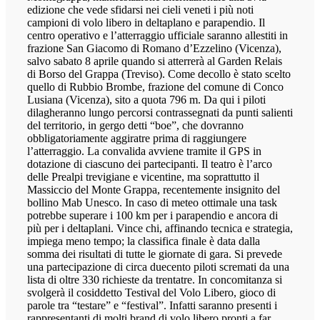
edizione che vede sfidarsi nei cieli veneti i più noti
campioni di volo libero in deltaplano e parapendio. Il
centro operativo e l’atterraggio ufficiale saranno allestiti in
frazione San Giacomo di Romano d’Ezzelino (Vicenza),
salvo sabato 8 aprile quando si atterrerà al Garden Relais
di Borso del Grappa (Treviso). Come decollo è stato scelto
quello di Rubbio Brombe, frazione del comune di Conco
Lusiana (Vicenza), sito a quota 796 m. Da qui i piloti
dilagheranno lungo percorsi contrassegnati da punti salienti
del territorio, in gergo detti “boe”, che dovranno
obbligatoriamente aggiratre prima di raggiungere
l’atterraggio. La convalida avviene tramite il GPS in
dotazione di ciascuno dei partecipanti. Il teatro è l’arco
delle Prealpi trevigiane e vicentine, ma soprattutto il
Massiccio del Monte Grappa, recentemente insignito del
bollino Mab Unesco. In caso di meteo ottimale una task
potrebbe superare i 100 km per i parapendio e ancora di
più per i deltaplani. Vince chi, affinando tecnica e strategia,
impiega meno tempo; la classifica finale è data dalla
somma dei risultati di tutte le giornate di gara. Si prevede
una partecipazione di circa duecento piloti scremati da una
lista di oltre 330 richieste da trentatre. In concomitanza si
svolgerà il cosiddetto Testival del Volo Libero, gioco di
parole tra “testare” e “festival”. Infatti saranno presenti i
rappresentanti di molti brand di volo libero pronti a far