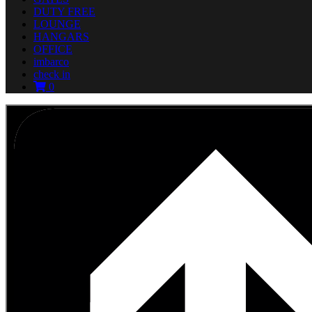
DUTY FREE
LOUNGE
HANGARS
OFFICE
imbarco
check in
0