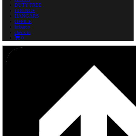
DUTY FREE
LOUNGE
HANGARS
OFFICE
imbarco
check in
0