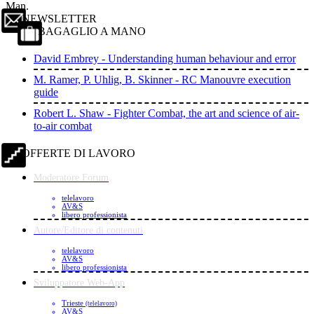
Man.
NEWSLETTER
BAGAGLIO A MANO
David Embrey - Understanding human behaviour and error
M. Ramer, P. Uhlig, B. Skinner - RC Manouvre execution
guide
Robert L. Shaw - Fighter Combat, the art and science of air-
to-air combat
OFFERTE DI LAVORO
Moderatore Forum
telelavoro
AV&S
libero professionista
Autore/Editore di contenuti
telelavoro
AV&S
libero professionista
Sviluppatore Web-App
Trieste
(telelavoro)
AV&S