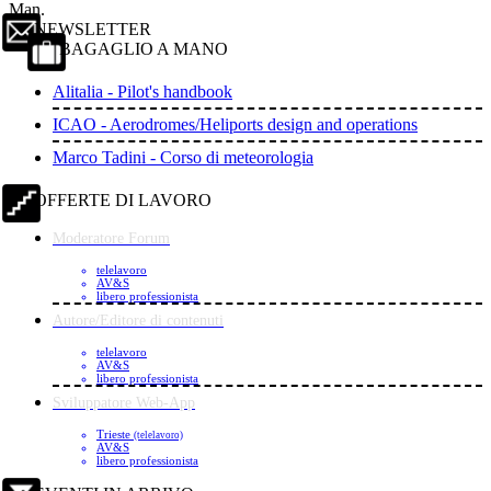
Man.
NEWSLETTER
BAGAGLIO A MANO
Alitalia - Pilot's handbook
ICAO - Aerodromes/Heliports design and operations
Marco Tadini - Corso di meteorologia
OFFERTE DI LAVORO
Moderatore Forum
telelavoro
AV&S
libero professionista
Autore/Editore di contenuti
telelavoro
AV&S
libero professionista
Sviluppatore Web-App
Trieste
(telelavoro)
AV&S
libero professionista