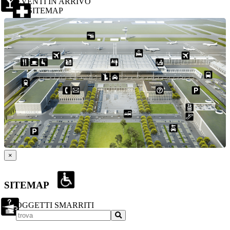
EVENTI IN ARRIVO
SITEMAP
×
SITEMAP
OGGETTI SMARRITI