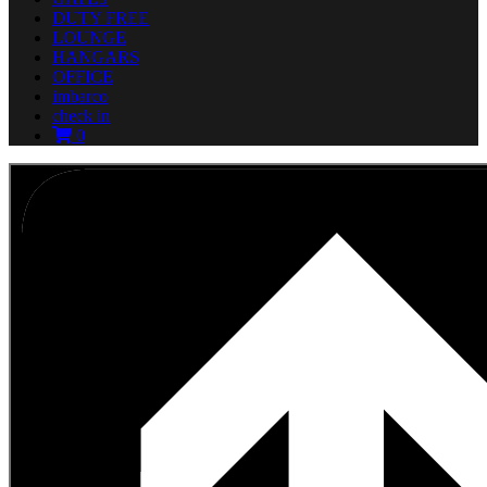
DUTY FREE
LOUNGE
HANGARS
OFFICE
imbarco
check in
0