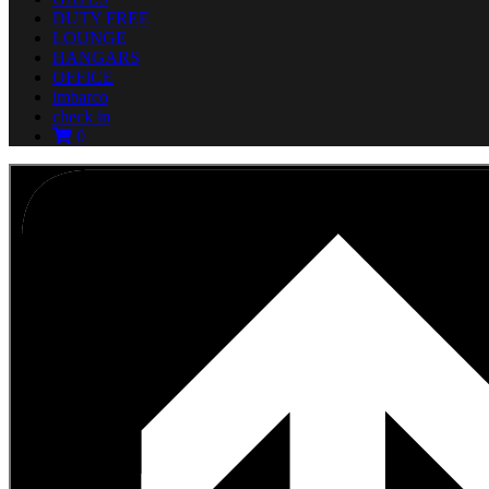
DUTY FREE
LOUNGE
HANGARS
OFFICE
imbarco
check in
0